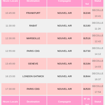
Heure Locale
Destination
Compagnie
Statut
Vol
DECOLLE
10:45:00
FRANKFURT
NOUVEL AIR
BJ246
10:41
DECOLLE
11:30:00
RABAT
NOUVEL AIR
BJ180
11:26
DECOLLE
12:30:00
MARSEILLE
NOUVEL AIR
BJ516
12:42
DECOLLE
12:55:00
PARIS CDG
NOUVEL AIR
BJ730
14:12
DECOLLE
13:45:00
GENEVE
NOUVEL AIR
BJ184
14:03
DECOLLE
16:15:00
LONDON GATWICK
NOUVEL AIR
BJ844
16:37
DECOLLE
17:30:00
PARIS CDG
NOUVEL AIR
BJ520
17:54
N° de
Heure Locale
Destination
Compagnie
Statut
Vol