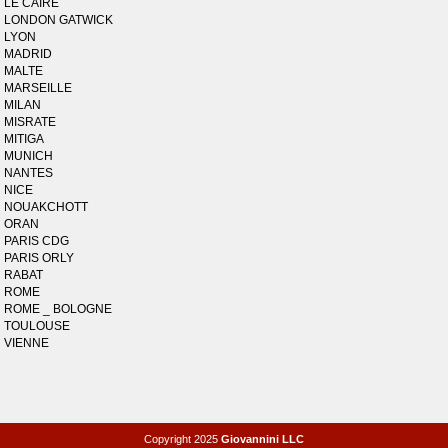
LE CAIRE
LONDON GATWICK
LYON
MADRID
MALTE
MARSEILLE
MILAN
MISRATE
MITIGA
MUNICH
NANTES
NICE
NOUAKCHOTT
ORAN
PARIS CDG
PARIS ORLY
RABAT
ROME
ROME _ BOLOGNE
TOULOUSE
VIENNE
Copyright 2025
Giovannini LLC