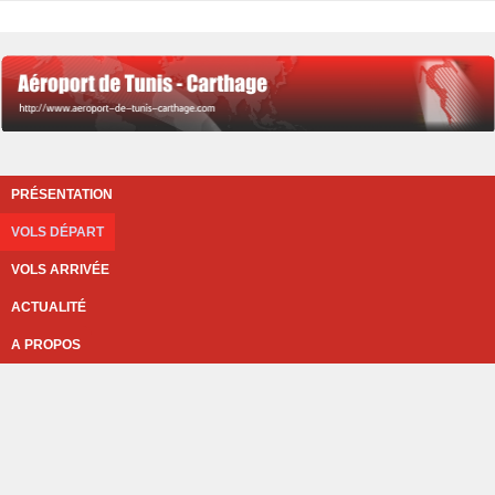
PRÉSENTATION
VOLS DÉPART
VOLS ARRIVÉE
ACTUALITÉ
A PROPOS