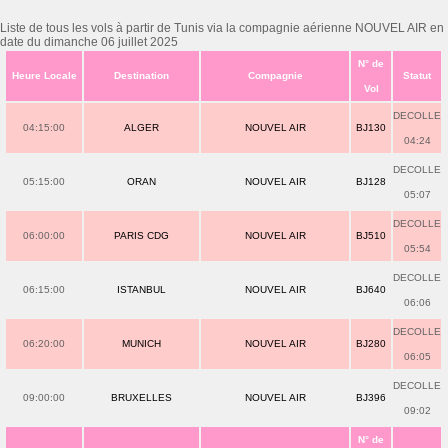
Liste de tous les vols à partir de Tunis via la compagnie aérienne NOUVEL AIR en
date du dimanche 06 juillet 2025
N° de
Heure Locale
Destination
Compagnie
Statut
Vol
DECOLLE
04:15:00
ALGER
NOUVEL AIR
BJ130
04:24
DECOLLE
05:15:00
ORAN
NOUVEL AIR
BJ128
05:07
DECOLLE
06:00:00
PARIS CDG
NOUVEL AIR
BJ510
05:54
DECOLLE
06:15:00
ISTANBUL
NOUVEL AIR
BJ640
06:06
DECOLLE
06:20:00
MUNICH
NOUVEL AIR
BJ280
06:05
DECOLLE
09:00:00
BRUXELLES
NOUVEL AIR
BJ396
09:02
N° de