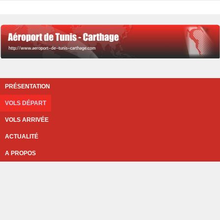
PRÉSENTATION
VOLS DÉPART
VOLS ARRIVÉE
ACTUALITÉ
A PROPOS