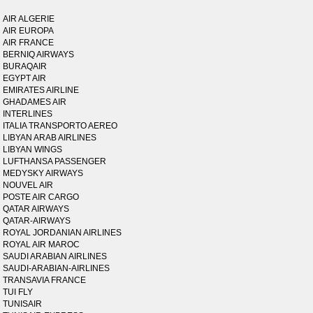
AIR ALGERIE
AIR EUROPA
AIR FRANCE
BERNIQ AIRWAYS
BURAQAIR
EGYPT AIR
EMIRATES AIRLINE
GHADAMES AIR
INTERLINES
ITALIA TRANSPORTO AEREO
LIBYAN ARAB AIRLINES
LIBYAN WINGS
LUFTHANSA PASSENGER
MEDYSKY AIRWAYS
NOUVEL AIR
POSTE AIR CARGO
QATAR AIRWAYS
QATAR-AIRWAYS
ROYAL JORDANIAN AIRLINES
ROYAL AIR MAROC
SAUDI ARABIAN AIRLINES
SAUDI-ARABIAN-AIRLINES
TRANSAVIA FRANCE
TUI FLY
TUNISAIR