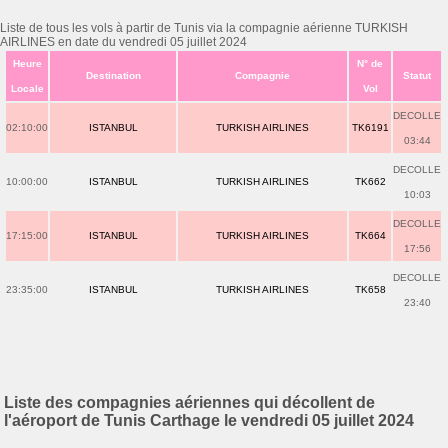
Liste de tous les vols à partir de Tunis via la compagnie aérienne TURKISH
AIRLINES en date du vendredi 05 juillet 2024
Heure
N° de
Destination
Compagnie
Statut
Locale
Vol
DECOLLE
02:10:00
ISTANBUL
TURKISH AIRLINES
TK6191
03:44
DECOLLE
10:00:00
ISTANBUL
TURKISH AIRLINES
TK662
10:03
DECOLLE
17:15:00
ISTANBUL
TURKISH AIRLINES
TK664
17:56
DECOLLE
23:35:00
ISTANBUL
TURKISH AIRLINES
TK658
23:40
Liste des compagnies aériennes qui décollent de
l'aéroport de Tunis Carthage le vendredi 05 juillet 2024