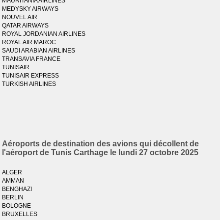
MAURITANIA AIRLINES
MEDYSKY AIRWAYS
NOUVEL AIR
QATAR AIRWAYS
ROYAL JORDANIAN AIRLINES
ROYAL AIR MAROC
SAUDI ARABIAN AIRLINES
TRANSAVIA FRANCE
TUNISAIR
TUNISAIR EXPRESS
TURKISH AIRLINES
Aéroports de destination des avions qui décollent de
l'aéroport de Tunis Carthage le lundi 27 octobre 2025
ALGER
AMMAN
BENGHAZI
BERLIN
BOLOGNE
BRUXELLES