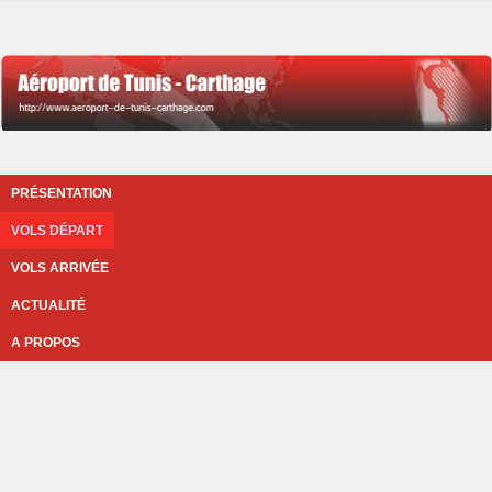
PRÉSENTATION
VOLS DÉPART
VOLS ARRIVÉE
ACTUALITÉ
A PROPOS