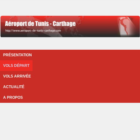
PRÉSENTATION
VOLS DÉPART
VOLS ARRIVÉE
ACTUALITÉ
A PROPOS