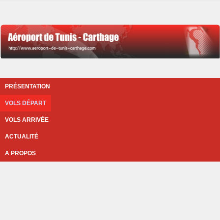
PRÉSENTATION
VOLS DÉPART
VOLS ARRIVÉE
ACTUALITÉ
A PROPOS