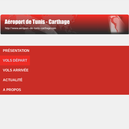
PRÉSENTATION
VOLS DÉPART
VOLS ARRIVÉE
ACTUALITÉ
A PROPOS