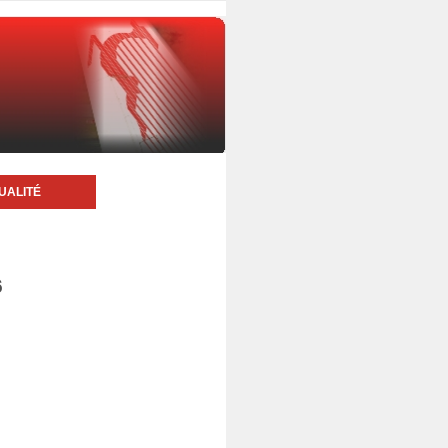
UALITÉ
6