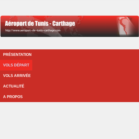
PRÉSENTATION
VOLS DÉPART
VOLS ARRIVÉE
ACTUALITÉ
A PROPOS