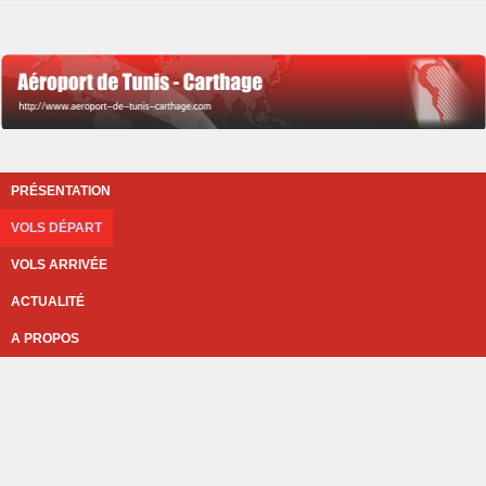
PRÉSENTATION
VOLS DÉPART
VOLS ARRIVÉE
ACTUALITÉ
A PROPOS