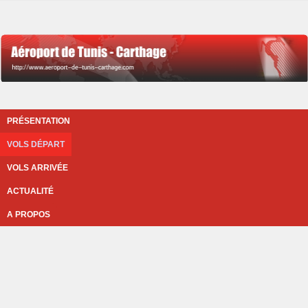
PRÉSENTATION
VOLS DÉPART
VOLS ARRIVÉE
ACTUALITÉ
A PROPOS