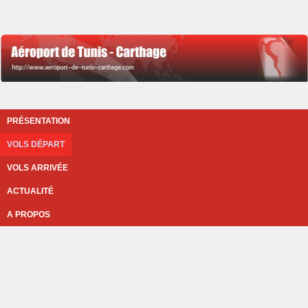
PRÉSENTATION
VOLS DÉPART
VOLS ARRIVÉE
ACTUALITÉ
A PROPOS