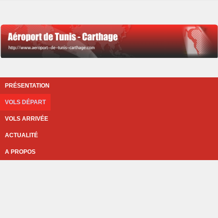
PRÉSENTATION
VOLS DÉPART
VOLS ARRIVÉE
ACTUALITÉ
A PROPOS