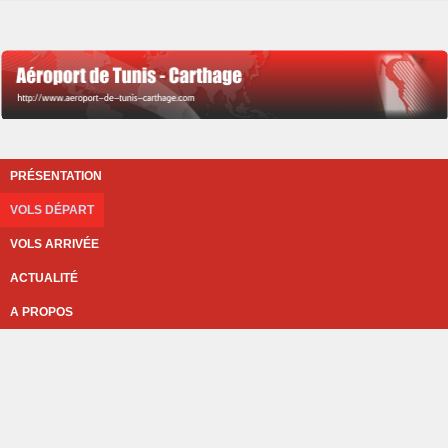
PRÉSENTATION
VOLS DÉPART
VOLS ARRIVÉE
ACTUALITÉ
A PROPOS