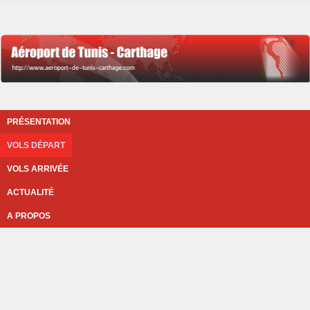
PRÉSENTATION
VOLS DÉPART
VOLS ARRIVÉE
ACTUALITÉ
A PROPOS