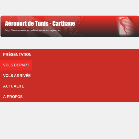
PRÉSENTATION
VOLS DÉPART
VOLS ARRIVÉE
ACTUALITÉ
A PROPOS