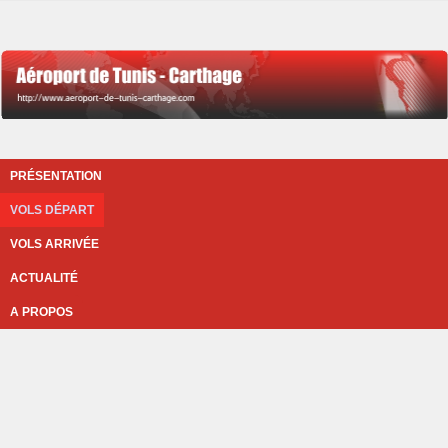
PRÉSENTATION
VOLS DÉPART
VOLS ARRIVÉE
ACTUALITÉ
A PROPOS