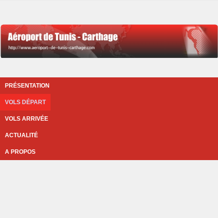
PRÉSENTATION
VOLS DÉPART
VOLS ARRIVÉE
ACTUALITÉ
A PROPOS