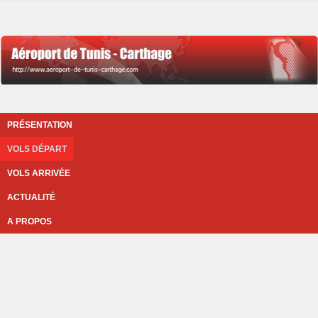
PRÉSENTATION
VOLS DÉPART
VOLS ARRIVÉE
ACTUALITÉ
A PROPOS