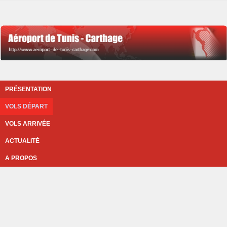
PRÉSENTATION
VOLS DÉPART
VOLS ARRIVÉE
ACTUALITÉ
A PROPOS