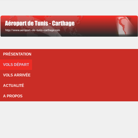
PRÉSENTATION
VOLS DÉPART
VOLS ARRIVÉE
ACTUALITÉ
A PROPOS