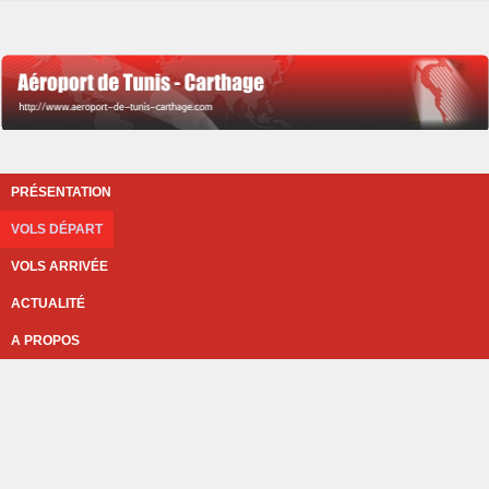
PRÉSENTATION
VOLS DÉPART
VOLS ARRIVÉE
ACTUALITÉ
A PROPOS