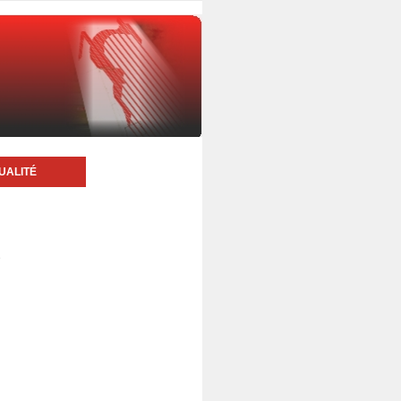
UALITÉ
5