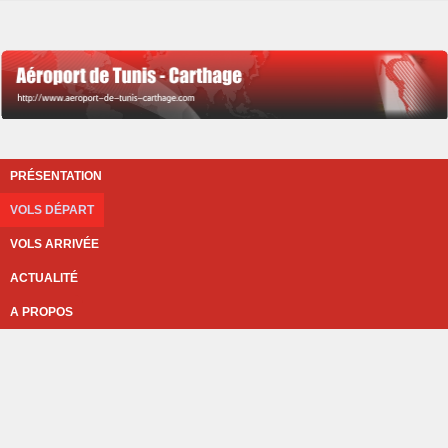
PRÉSENTATION
VOLS DÉPART
VOLS ARRIVÉE
ACTUALITÉ
A PROPOS