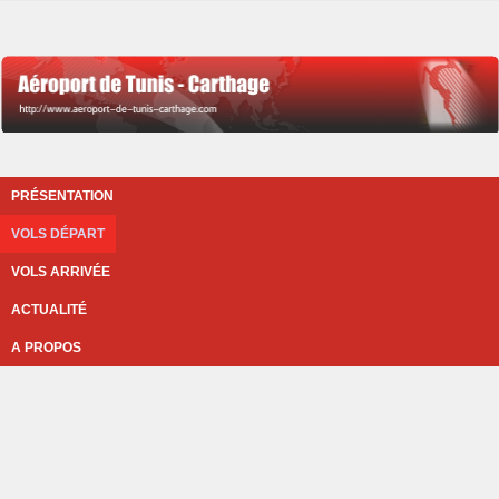
PRÉSENTATION
VOLS DÉPART
VOLS ARRIVÉE
ACTUALITÉ
A PROPOS