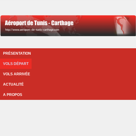
PRÉSENTATION
VOLS DÉPART
VOLS ARRIVÉE
ACTUALITÉ
A PROPOS