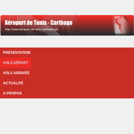
PRÉSENTATION
VOLS DÉPART
VOLS ARRIVÉE
ACTUALITÉ
A PROPOS