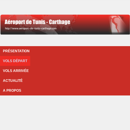
PRÉSENTATION
VOLS DÉPART
VOLS ARRIVÉE
ACTUALITÉ
A PROPOS