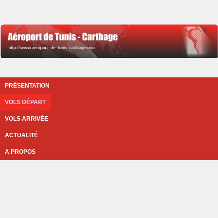
PRÉSENTATION
VOLS DÉPART
VOLS ARRIVÉE
ACTUALITÉ
A PROPOS