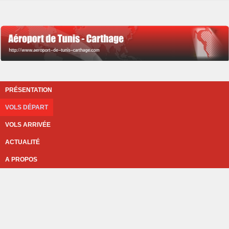
PRÉSENTATION
VOLS DÉPART
VOLS ARRIVÉE
ACTUALITÉ
A PROPOS