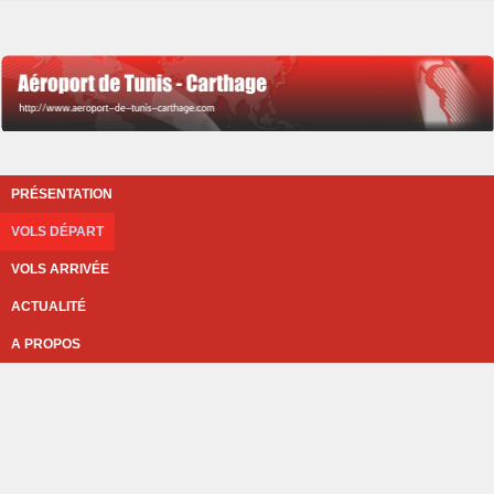
PRÉSENTATION
VOLS DÉPART
VOLS ARRIVÉE
ACTUALITÉ
A PROPOS