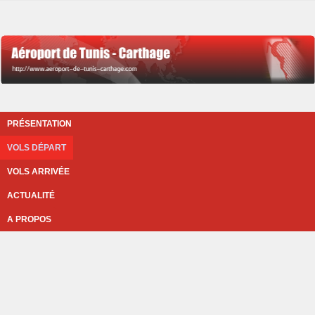
PRÉSENTATION
VOLS DÉPART
VOLS ARRIVÉE
ACTUALITÉ
A PROPOS