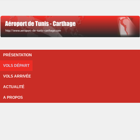
PRÉSENTATION
VOLS DÉPART
VOLS ARRIVÉE
ACTUALITÉ
A PROPOS