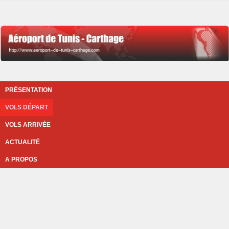
PRÉSENTATION
VOLS DÉPART
VOLS ARRIVÉE
ACTUALITÉ
A PROPOS