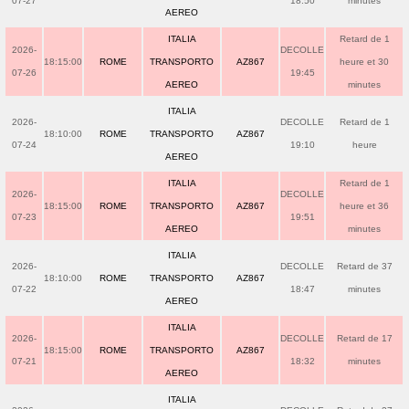
07-27
18:50
minutes
AEREO
ITALIA
Retard de 1
2026-
DECOLLE
18:15:00
ROME
TRANSPORTO
AZ867
heure et 30
07-26
19:45
AEREO
minutes
ITALIA
2026-
DECOLLE
Retard de 1
18:10:00
ROME
TRANSPORTO
AZ867
07-24
19:10
heure
AEREO
ITALIA
Retard de 1
2026-
DECOLLE
18:15:00
ROME
TRANSPORTO
AZ867
heure et 36
07-23
19:51
AEREO
minutes
ITALIA
2026-
DECOLLE
Retard de 37
18:10:00
ROME
TRANSPORTO
AZ867
07-22
18:47
minutes
AEREO
ITALIA
2026-
DECOLLE
Retard de 17
18:15:00
ROME
TRANSPORTO
AZ867
07-21
18:32
minutes
AEREO
ITALIA