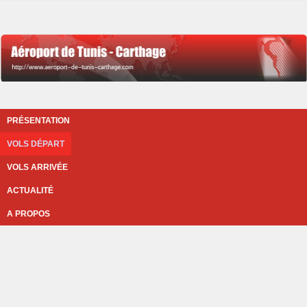
PRÉSENTATION
VOLS DÉPART
VOLS ARRIVÉE
ACTUALITÉ
A PROPOS