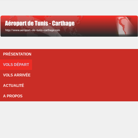
PRÉSENTATION
VOLS DÉPART
VOLS ARRIVÉE
ACTUALITÉ
A PROPOS