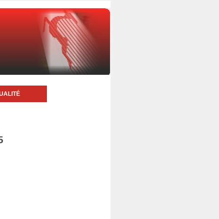
UALITÉ
5