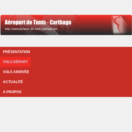
PRÉSENTATION
VOLS DÉPART
VOLS ARRIVÉE
ACTUALITÉ
A PROPOS