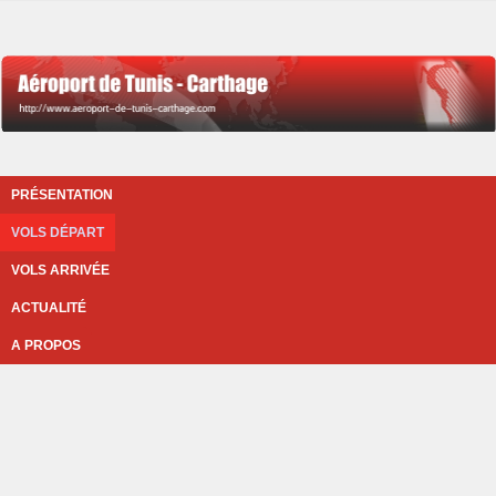
PRÉSENTATION
VOLS DÉPART
VOLS ARRIVÉE
ACTUALITÉ
A PROPOS