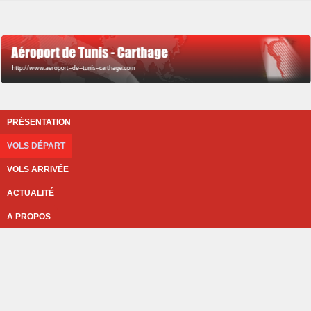
PRÉSENTATION
VOLS DÉPART
VOLS ARRIVÉE
ACTUALITÉ
A PROPOS