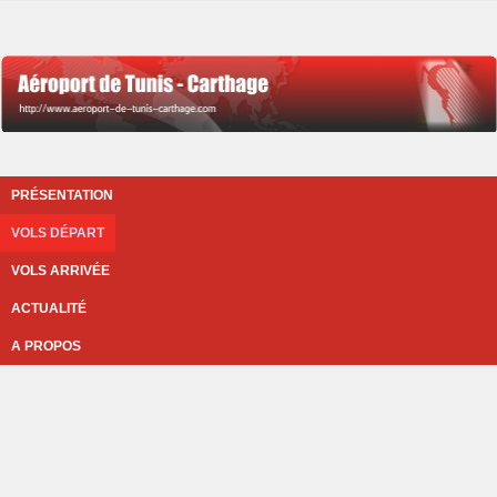
PRÉSENTATION
VOLS DÉPART
VOLS ARRIVÉE
ACTUALITÉ
A PROPOS