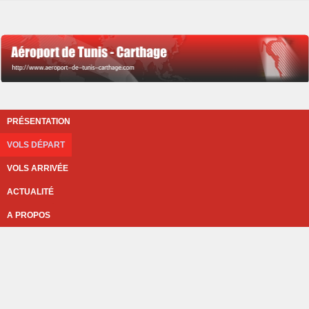
PRÉSENTATION
VOLS DÉPART
VOLS ARRIVÉE
ACTUALITÉ
A PROPOS