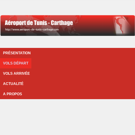
PRÉSENTATION
VOLS DÉPART
VOLS ARRIVÉE
ACTUALITÉ
A PROPOS