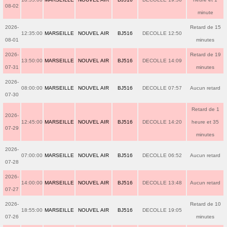
08-02
minute
2026-
Retard de 15
12:35:00
MARSEILLE
NOUVEL AIR
BJ516
DECOLLE 12:50
08-01
minutes
2026-
Retard de 19
13:50:00
MARSEILLE
NOUVEL AIR
BJ516
DECOLLE 14:09
07-31
minutes
2026-
08:00:00
MARSEILLE
NOUVEL AIR
BJ516
DECOLLE 07:57
Aucun retard
07-30
Retard de 1
2026-
12:45:00
MARSEILLE
NOUVEL AIR
BJ516
DECOLLE 14:20
heure et 35
07-29
minutes
2026-
07:00:00
MARSEILLE
NOUVEL AIR
BJ516
DECOLLE 06:52
Aucun retard
07-28
2026-
14:00:00
MARSEILLE
NOUVEL AIR
BJ516
DECOLLE 13:48
Aucun retard
07-27
2026-
Retard de 10
18:55:00
MARSEILLE
NOUVEL AIR
BJ516
DECOLLE 19:05
07-26
minutes