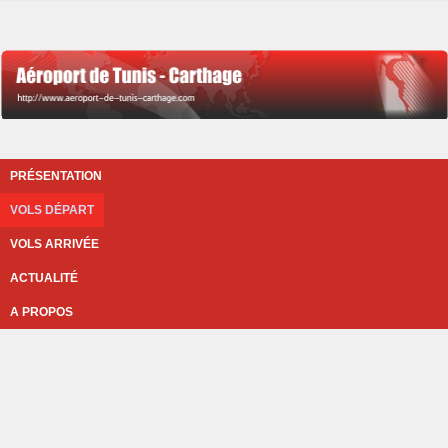
PRÉSENTATION
VOLS DÉPART
VOLS ARRIVÉE
ACTUALITÉ
A PROPOS