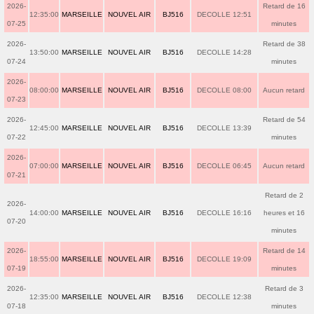
2026-
Retard de 16
12:35:00
MARSEILLE
NOUVEL AIR
BJ516
DECOLLE 12:51
07-25
minutes
2026-
Retard de 38
13:50:00
MARSEILLE
NOUVEL AIR
BJ516
DECOLLE 14:28
07-24
minutes
2026-
08:00:00
MARSEILLE
NOUVEL AIR
BJ516
DECOLLE 08:00
Aucun retard
07-23
2026-
Retard de 54
12:45:00
MARSEILLE
NOUVEL AIR
BJ516
DECOLLE 13:39
07-22
minutes
2026-
07:00:00
MARSEILLE
NOUVEL AIR
BJ516
DECOLLE 06:45
Aucun retard
07-21
Retard de 2
2026-
14:00:00
MARSEILLE
NOUVEL AIR
BJ516
DECOLLE 16:16
heures et 16
07-20
minutes
2026-
Retard de 14
18:55:00
MARSEILLE
NOUVEL AIR
BJ516
DECOLLE 19:09
07-19
minutes
2026-
Retard de 3
12:35:00
MARSEILLE
NOUVEL AIR
BJ516
DECOLLE 12:38
07-18
minutes