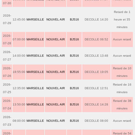
07-30
Retard de 1
2026-
12:45:00
MARSEILLE
NOUVEL AIR
BJ516
DECOLLE 14:20
heure et 35
07-29
minutes
2026-
07:00:00
MARSEILLE
NOUVEL AIR
BJ516
DECOLLE 06:52
Aucun retard
07-28
2026-
14:00:00
MARSEILLE
NOUVEL AIR
BJ516
DECOLLE 13:48
Aucun retard
07-27
2026-
Retard de 10
18:55:00
MARSEILLE
NOUVEL AIR
BJ516
DECOLLE 19:05
07-26
minutes
2026-
Retard de 16
12:35:00
MARSEILLE
NOUVEL AIR
BJ516
DECOLLE 12:51
07-25
minutes
2026-
Retard de 38
13:50:00
MARSEILLE
NOUVEL AIR
BJ516
DECOLLE 14:28
07-24
minutes
2026-
08:00:00
MARSEILLE
NOUVEL AIR
BJ516
DECOLLE 08:00
Aucun retard
07-23
2026-
Retard de 54