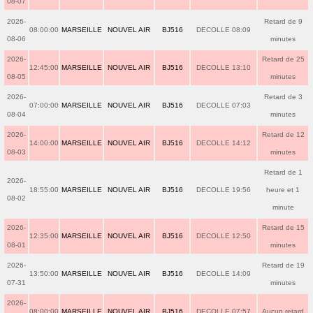
08-07
2026-
Retard de 9
08:00:00
MARSEILLE
NOUVEL AIR
BJ516
DECOLLE 08:09
08-06
minutes
2026-
Retard de 25
12:45:00
MARSEILLE
NOUVEL AIR
BJ516
DECOLLE 13:10
08-05
minutes
2026-
Retard de 3
07:00:00
MARSEILLE
NOUVEL AIR
BJ516
DECOLLE 07:03
08-04
minutes
2026-
Retard de 12
14:00:00
MARSEILLE
NOUVEL AIR
BJ516
DECOLLE 14:12
08-03
minutes
Retard de 1
2026-
18:55:00
MARSEILLE
NOUVEL AIR
BJ516
DECOLLE 19:56
heure et 1
08-02
minute
2026-
Retard de 15
12:35:00
MARSEILLE
NOUVEL AIR
BJ516
DECOLLE 12:50
08-01
minutes
2026-
Retard de 19
13:50:00
MARSEILLE
NOUVEL AIR
BJ516
DECOLLE 14:09
07-31
minutes
2026-
08:00:00
MARSEILLE
NOUVEL AIR
BJ516
DECOLLE 07:57
Aucun retard