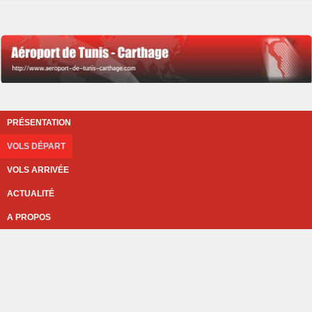
PRÉSENTATION
VOLS DÉPART
VOLS ARRIVÉE
ACTUALITÉ
A PROPOS