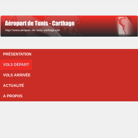
PRÉSENTATION
VOLS DÉPART
VOLS ARRIVÉE
ACTUALITÉ
A PROPOS