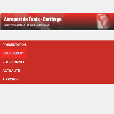
PRÉSENTATION
VOLS DÉPART
VOLS ARRIVÉE
ACTUALITÉ
A PROPOS