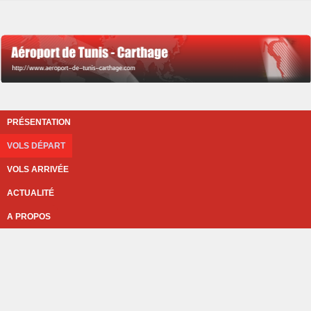
PRÉSENTATION
VOLS DÉPART
VOLS ARRIVÉE
ACTUALITÉ
A PROPOS