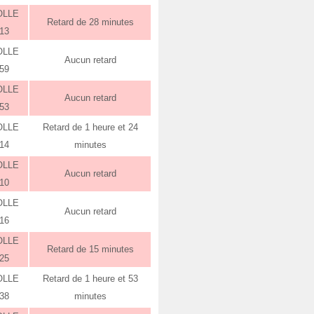
OLLE
Retard de 28 minutes
:13
OLLE
Aucun retard
:59
OLLE
Aucun retard
:53
OLLE
Retard de 1 heure et 24
:14
minutes
OLLE
Aucun retard
:10
OLLE
Aucun retard
:16
OLLE
Retard de 15 minutes
:25
OLLE
Retard de 1 heure et 53
:38
minutes